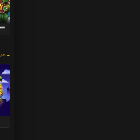
aun
egos →