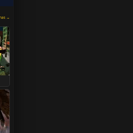
inas →