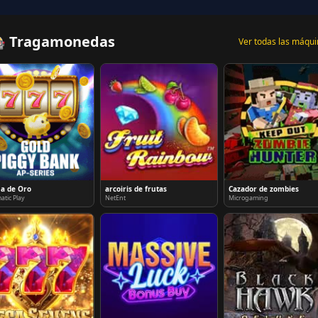
 Tragamonedas
Ver todas las máqu
a de Oro
arcoiris de frutas
Cazador de zombies
atic Play
NetEnt
Microgaming