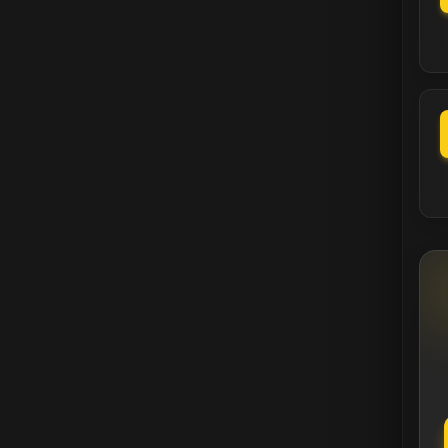
29/06
29/06
29/06
29/06
29/06
29/06
29/06
29/06
29/06
29/06
29/06
29/06
29/06