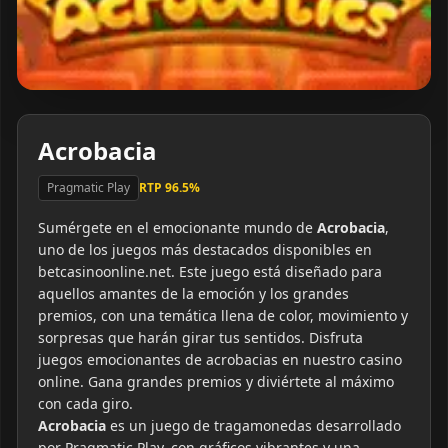
▶
Acrobacia
Pragmatic Play
RTP 96.5%
Sumérgete en el emocionante mundo de
Acrobacia
,
uno de los juegos más destacados disponibles en
betcasinoonline.net
. Este juego está diseñado para
aquellos amantes de la emoción y los grandes
premios, con una temática llena de color, movimiento y
sorpresas que harán girar tus sentidos. Disfruta
juegos emocionantes de acrobacias en nuestro casino
online. Gana grandes premios y diviértete al máximo
con cada giro.
Acrobacia
es un juego de tragamonedas desarrollado
por Pragmatic Play, con gráficos vibrantes y una