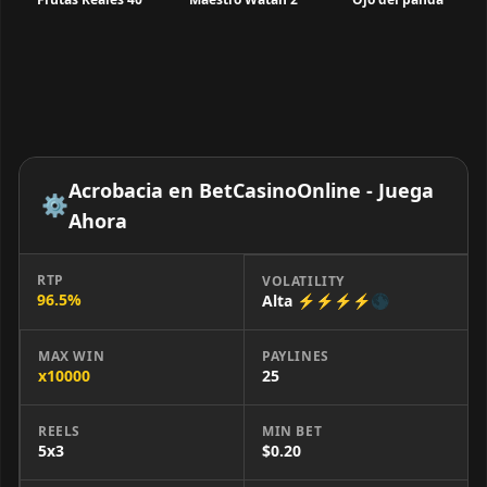
Acrobacia en BetCasinoOnline - Juega
⚙️
Ahora
RTP
VOLATILITY
96.5%
Alta ⚡⚡⚡⚡🌑
MAX WIN
PAYLINES
x10000
25
REELS
MIN BET
5x3
$0.20