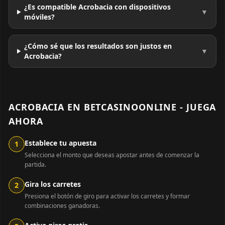
¿Es compatible Acrobacia con dispositivos
▼
móviles?
¿Cómo sé que los resultados son justos en
▼
Acrobacia?
ACROBACIA EN BETCASINOONLINE - JUEGA
AHORA
Establece tu apuesta
1
Selecciona el monto que deseas apostar antes de comenzar la
partida.
Gira los carretes
2
Presiona el botón de giro para activar los carretes y formar
combinaciones ganadoras.