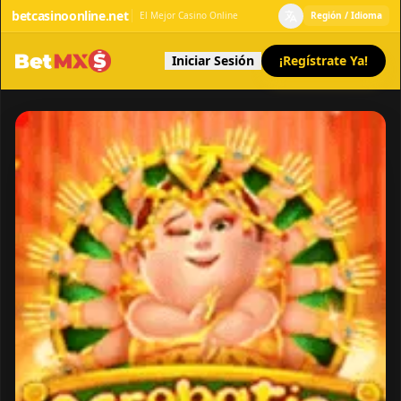
betcasinoonline.net
El Mejor Casino Online
Región / Idioma
Iniciar Sesión
¡Regístrate Ya!