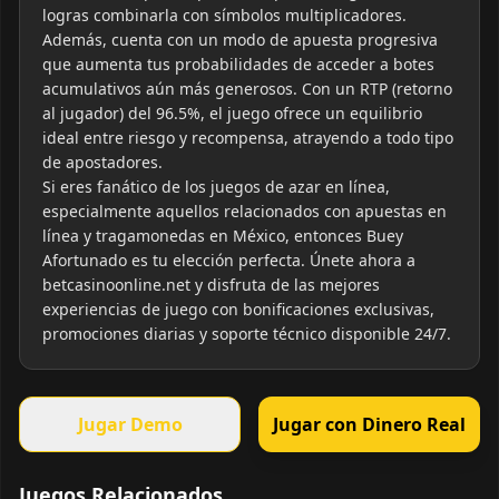
logras combinarla con símbolos multiplicadores.
Además, cuenta con un modo de apuesta progresiva
que aumenta tus probabilidades de acceder a botes
acumulativos aún más generosos. Con un RTP (retorno
al jugador) del 96.5%, el juego ofrece un equilibrio
ideal entre riesgo y recompensa, atrayendo a todo tipo
de apostadores.
Si eres fanático de los juegos de azar en línea,
especialmente aquellos relacionados con apuestas en
línea y tragamonedas en México, entonces Buey
Afortunado es tu elección perfecta. Únete ahora a
betcasinoonline.net y disfruta de las mejores
experiencias de juego con bonificaciones exclusivas,
promociones diarias y soporte técnico disponible 24/7.
Jugar Demo
Jugar con Dinero Real
Juegos Relacionados