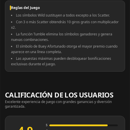
Reglas del Juego
Los símbolos Wild sustituyen a todos excepto a los Scatter.
Con 3 o más Scatter obtendrás 10 giros gratis con multiplicador
x2.
La función Tumble elimina los símbolos ganadores y genera
nuevas combinaciones.
El símbolo de Buey Afortunado otorga el mayor premio cuando
aparece en una línea completa.
Las apuestas máximas pueden desbloquear bonificaciones
exclusivas durante el juego.
CALIFICACIÓN DE LOS USUARIOS
Excelente experiencia de juego con grandes ganancias y diversión
garantizada.
5