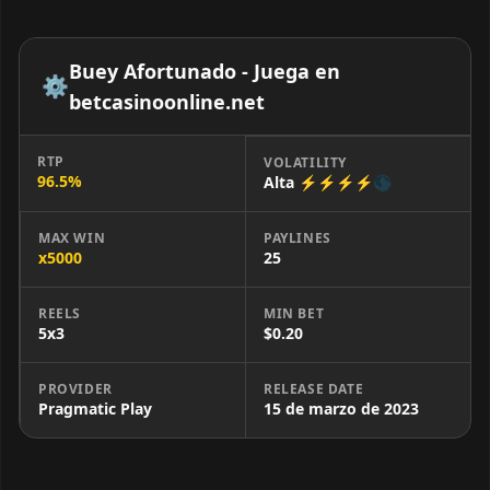
Buey Afortunado - Juega en
⚙️
betcasinoonline.net
RTP
VOLATILITY
96.5%
Alta ⚡⚡⚡⚡🌑
MAX WIN
PAYLINES
x5000
25
REELS
MIN BET
5x3
$0.20
PROVIDER
RELEASE DATE
Pragmatic Play
15 de marzo de 2023