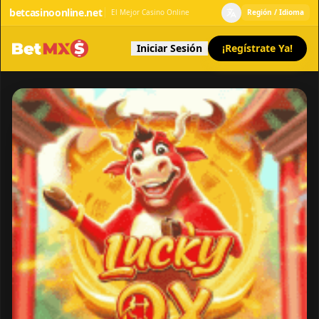
betcasinoonline.net
El Mejor Casino Online
Región / Idioma
Iniciar Sesión
¡Regístrate Ya!