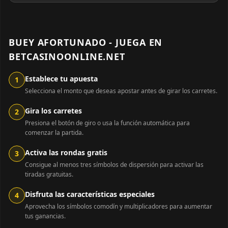
BUEY AFORTUNADO - JUEGA EN
BETCASINOONLINE.NET
Establece tu apuesta
1
Selecciona el monto que deseas apostar antes de girar los carretes.
Gira los carretes
2
Presiona el botón de giro o usa la función automática para
comenzar la partida.
Activa las rondas gratis
3
Consigue al menos tres símbolos de dispersión para activar las
tiradas gratuitas.
Disfruta las características especiales
4
Aprovecha los símbolos comodín y multiplicadores para aumentar
tus ganancias.