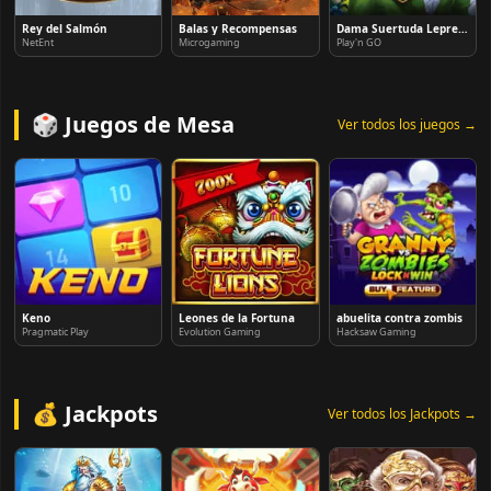
Rey del Salmón
Balas y Recompensas
Dama Suertuda Leprechaun
NetEnt
Microgaming
Play'n GO
🎲 Juegos de Mesa
Ver todos los juegos →
Keno
Leones de la Fortuna
abuelita contra zombis
Pragmatic Play
Evolution Gaming
Hacksaw Gaming
💰 Jackpots
Ver todos los Jackpots →