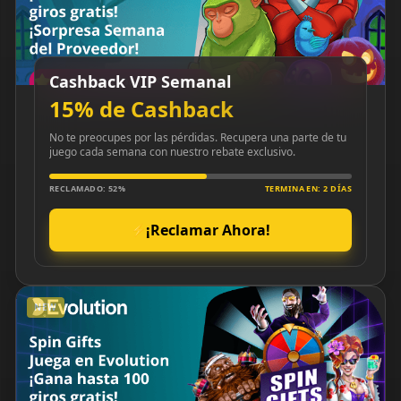
Cashback VIP Semanal
15% de Cashback
No te preocupes por las pérdidas. Recupera una parte de tu
juego cada semana con nuestro rebate exclusivo.
RECLAMADO: 52%
TERMINA EN: 2 DÍAS
¡Reclamar Ahora!
⚡
NEW