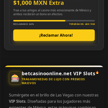
$1,000 MXN Extra
Trae a tus amigos al casino más emocionante de México y
ambos recibirán un bono en efectivo.
RECLAMADO: 64%
TERMINA EN: 48H 15M
¡Reclamar Ahora!
⚡
betcasinoonline.net VIP Slots
🔥
🎰
TRAGAMONEDAS DE LUJO CON PREMIOS
MASIVOS
Sumérgete en el brillo de Las Vegas con nuestras
VIP Slots
. Diseñadas para los jugadores más
exigentes de México, estas máquinas combinan