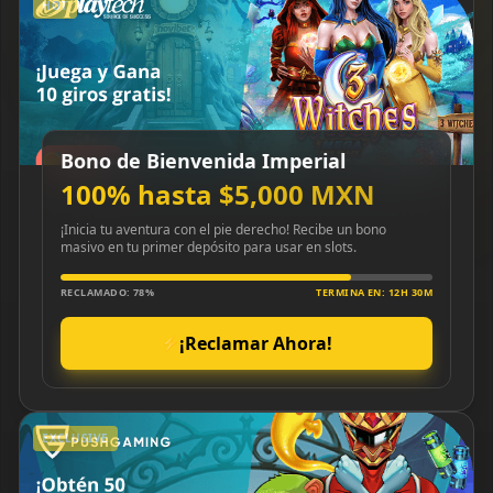
HOT
Bono de Bienvenida Imperial
100% hasta $5,000 MXN
¡Inicia tu aventura con el pie derecho! Recibe un bono
masivo en tu primer depósito para usar en slots.
RECLAMADO: 78%
TERMINA EN: 12H 30M
¡Reclamar Ahora!
⚡
EXCLUSIVE