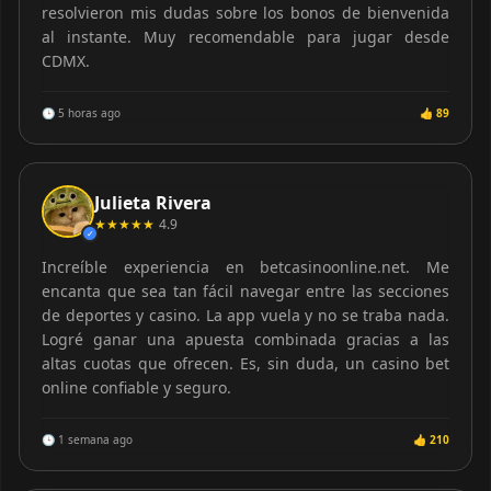
resolvieron mis dudas sobre los bonos de bienvenida
al instante. Muy recomendable para jugar desde
CDMX.
🕒 5 horas ago
👍 89
Julieta Rivera
★★★★★
4.9
✓
Increíble experiencia en betcasinoonline.net. Me
encanta que sea tan fácil navegar entre las secciones
de deportes y casino. La app vuela y no se traba nada.
Logré ganar una apuesta combinada gracias a las
altas cuotas que ofrecen. Es, sin duda, un casino bet
online confiable y seguro.
🕒 1 semana ago
👍 210