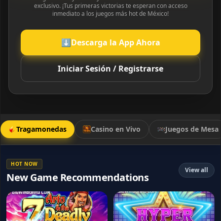
exclusivo. ¡Tus primeras victorias te esperan con acceso
inmediato a los juegos más hot de México!
⬇️
Descarga la App Ahora
Iniciar Sesión / Registrarse
Tragamonedas
Casino en Vivo
Juegos de Mesa
HOT NOW
View all
New Game Recommendations