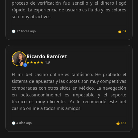
proceso de verificación fue sencillo y el dinero llegó
rápido. La experiencia de usuario es fluida y los colores
son muy atractivos.
🕒 12 horas ago
👍 67
Ricardo Ramírez
★★★★★
4.9
✓
El mr bet casino online es fantástico. He probado el
sistema de apuestas y las cuotas son muy competitivas
comparadas con otros sitios en México. La navegación
en betcasinoonline.net es impecable y el soporte
técnico es muy eficiente. ¡Ya le recomendé este bet
casino online a todos mis amigos!
🕒 4 días ago
👍 182