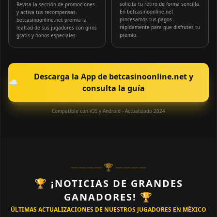
solicita tu retiro de forma sencilla.
Revisa la sección de promociones
En betcasinoonline.net
y activa tus recompensas.
procesamos tus pagos
betcasinoonline.net premia la
rápidamente para que disfrutes tu
lealtad de sus jugadores con giros
premio.
gratis y bonos especiales.
Descarga la App de betcasinoonline.net y
☁️
consulta la guía
Compatible con iOS y Android - Actualizado 2024
———— 🏆 ————
🏆 ¡NOTICIAS DE GRANDES
GANADORES! 🏆
ÚLTIMAS ACTUALIZACIONES DE NUESTROS JUGADORES EN MÉXICO