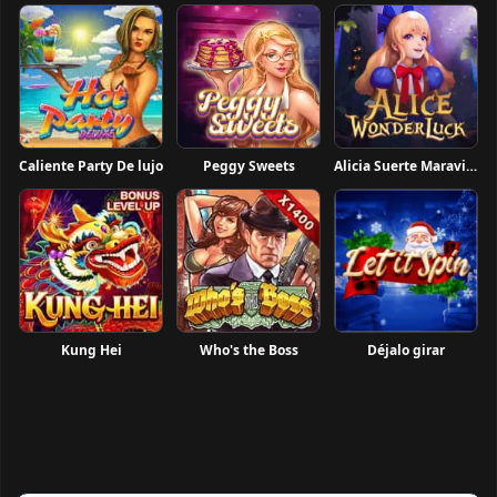
Caliente Party De lujo
Peggy Sweets
Alicia Suerte Maravillosa
Kung Hei
Who's the Boss
Déjalo girar