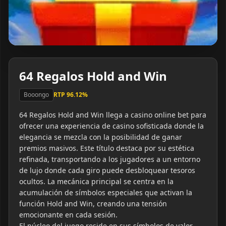
▶
64 Regalos Hold and Win
Booongo
RTP 96.12%
64 Regalos Hold and Win llega a casino online bet para
ofrecer una experiencia de casino sofisticada donde la
elegancia se mezcla con la posibilidad de ganar
premios masivos. Este título destaca por su estética
refinada, transportando a los jugadores a un entorno
de lujo donde cada giro puede desbloquear tesoros
ocultos. La mecánica principal se centra en la
acumulación de símbolos especiales que activan la
función Hold and Win, creando una tensión
emocionante en cada sesión.
El núcleo del juego reside en sus símbolos de valor