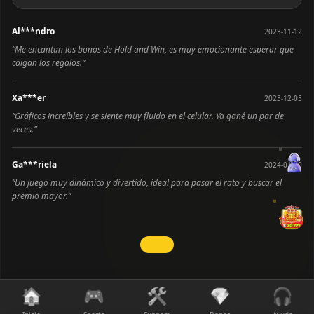
Al***ndro
2023-11-12
“Me encantan los bonos de Hold and Win, es muy emocionante esperar que
caigan los regalos.”
Xa***er
2023-12-05
“Gráficos increíbles y se siente muy fluido en el celular. Ya gané un par de
veces.”
Ga***riela
2024-01-20
“Un juego muy dinámico y divertido, ideal para pasar el rato y buscar el
premio mayor.”
🏠
🎮
🛠️
💎
🎧