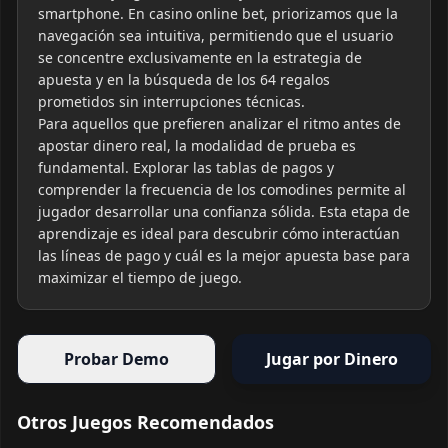
smartphone. En casino online bet, priorizamos que la
navegación sea intuitiva, permitiendo que el usuario
se concentre exclusivamente en la estrategia de
apuesta y en la búsqueda de los 64 regalos
prometidos sin interrupciones técnicas.
Para aquellos que prefieren analizar el ritmo antes de
apostar dinero real, la modalidad de prueba es
fundamental. Explorar las tablas de pagos y
comprender la frecuencia de los comodines permite al
jugador desarrollar una confianza sólida. Esta etapa de
aprendizaje es ideal para descubrir cómo interactúan
las líneas de pago y cuál es la mejor apuesta base para
maximizar el tiempo de juego.
Probar Demo
Jugar por Dinero
Otros Juegos Recomendados