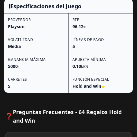
Especificaciones del Juego
PROVEEDOR
RTP
Playson
96.12
%
VOLATILIDAD
LÍNEAS DE PAGO
Media
5
GANANCIA MÁXIMA
APUESTA MÍNIMA
5000
0.10
x
MXN
CARRETES
FUNCIÓN ESPECIAL
5
Hold and Win
⭐
Preguntas Frecuentes - 64 Regalos Hold
❓
and Win